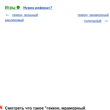
Игры ⚽
Нужен реферат?
геккон, мощный
геккон, мраморный
карликовый
голопалый
Смотреть что такое "геккон, мраморный