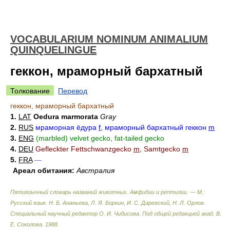
VOCABULARIUM NOMINUM ANIMALIUM
QUINQUELINGUE
геккон, мраморный бархатный
Толкование
Перевод
геккон, мраморный бархатный
1.
LAT
Oedura marmorata
Gray
2.
RUS
мраморная ёдура
f
, мраморный бархатный геккон
m
3.
ENG
(marbled) velvet gecko, fat-tailed gecko
4.
DEU
Gefleckter Fettschwanzgecko
m
, Samtgecko
m
5.
FRA
—
Ареал обитания:
Австралия
Пятиязычный словарь названий животных. Амфибии и рептилии. — М.:
Русский язык
.
Н. Б. Ананьева, Л. Я. Боркин, И. С. Даревский, Н. Л. Орлов.
Специальный научный редактор О. И. Чибисова. Под общей редакцией акад. В.
Е. Соколова
.
1988
.